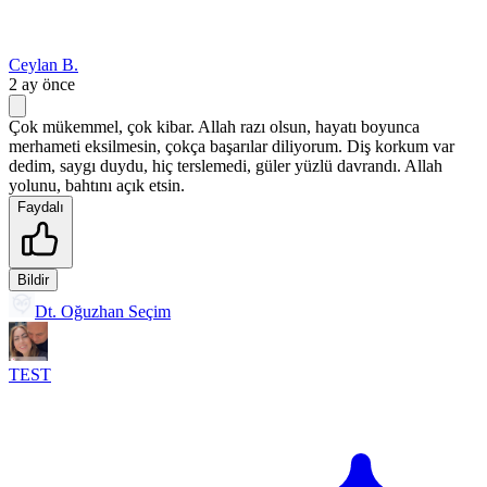
Ceylan B.
2 ay önce
Çok mükemmel, çok kibar. Allah razı olsun, hayatı boyunca
merhameti eksilmesin, çokça başarılar diliyorum. Diş korkum var
dedim, saygı duydu, hiç terslemedi, güler yüzlü davrandı. Allah
yolunu, bahtını açık etsin.
Faydalı
Bildir
Dt. Oğuzhan Seçim
TEST