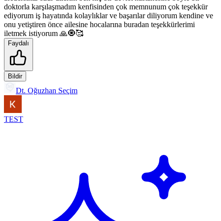
doktorla karşılaşmadım kenfisinden çok memnunum çok teşekkür
ediyorum iş hayatında kolaylıklar ve başarılar diliyorum kendine ve
onu yetiştiren önce ailesine hocalarına buradan teşekkürlerimi
iletmek istiyorum 🙏🧿🥰
Faydalı
Bildir
Dt. Oğuzhan Seçim
TEST