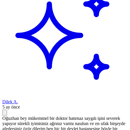
Dilek A.
5 ay önce
Oğuzhan bey mükemmel bir doktor hatırnaz saygılı işini severek
yapıyor sürekli iyimisiniz ağrınız varmı nasılsın ve en ufak birşeyde
afedersiniz özür dilerim ben hiç bir devlet hastanesine böyle bir