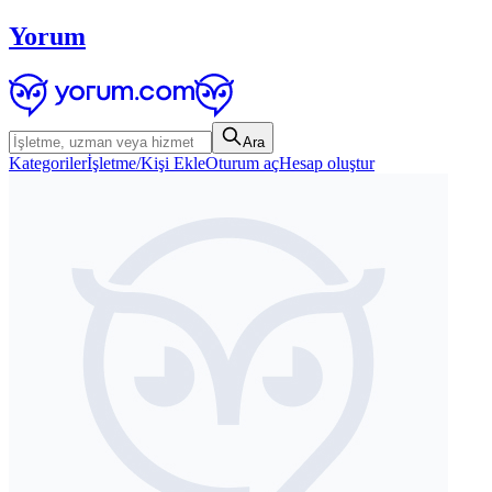
Yorum
Ara
Kategoriler
İşletme/Kişi Ekle
Oturum aç
Hesap oluştur