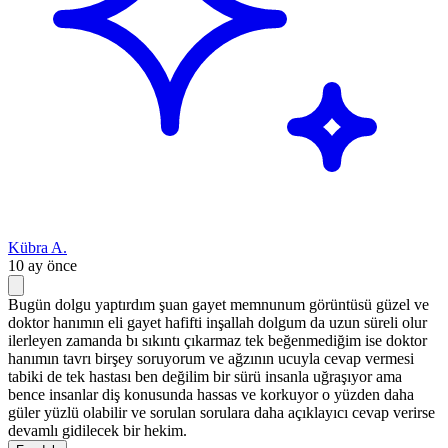
Kübra A.
10 ay önce
Bugün dolgu yaptırdım şuan gayet memnunum görüntüsü güzel ve
doktor hanımın eli gayet hafifti inşallah dolgum da uzun süreli olur
ilerleyen zamanda bı sıkıntı çıkarmaz tek beğenmediğim ise doktor
hanımın tavrı birşey soruyorum ve ağzının ucuyla cevap vermesi
tabiki de tek hastası ben değilim bir sürü insanla uğraşıyor ama
bence insanlar diş konusunda hassas ve korkuyor o yüzden daha
güler yüzlü olabilir ve sorulan sorulara daha açıklayıcı cevap verirse
devamlı gidilecek bir hekim.