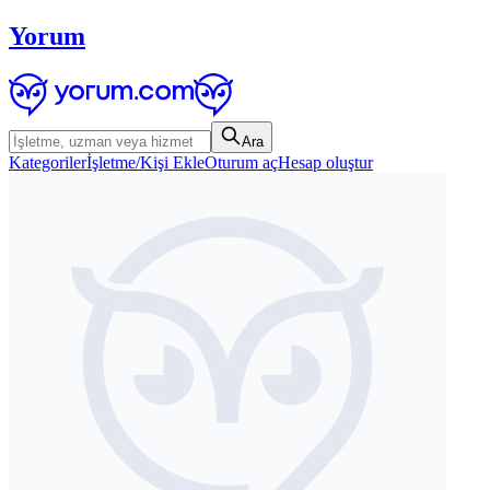
Yorum
Ara
Kategoriler
İşletme/Kişi Ekle
Oturum aç
Hesap oluştur