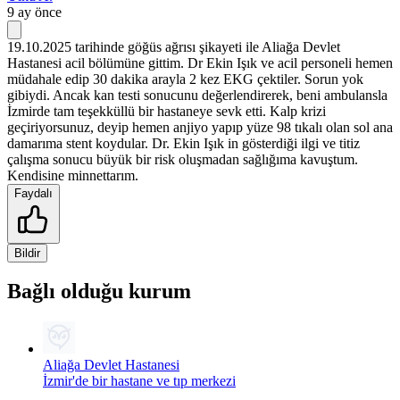
9 ay önce
19.10.2025 tarihinde göğüs ağrısı şikayeti ile Aliağa Devlet
Hastanesi acil bölümüne gittim. Dr Ekin Işık ve acil personeli hemen
müdahale edip 30 dakika arayla 2 kez EKG çektiler. Sorun yok
gibiydi. Ancak kan testi sonucunu değerlendirerek, beni ambulansla
İzmirde tam teşekküllü bir hastaneye sevk etti. Kalp krizi
geçiriyorsunuz, deyip hemen anjiyo yapıp yüze 98 tıkalı olan sol ana
damarıma stent koydular. Dr. Ekin Işık in gösterdiği ilgi ve titiz
çalışma sonucu büyük bir risk oluşmadan sağlığıma kavuştum.
Kendisine minnettarım.
Faydalı
Bildir
Bağlı olduğu kurum
Aliağa Devlet Hastanesi
İzmir'de bir hastane ve tıp merkezi