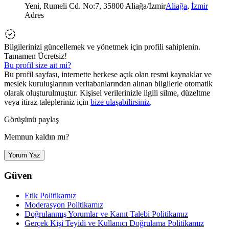
Yeni, Rumeli Cd. No:7, 35800 Aliağa/İzmir
Aliağa
,
İzmir
Adres
Bilgilerinizi güncellemek ve yönetmek için profili sahiplenin.
Tamamen Ücretsiz!
Bu profil size ait mi?
Bu profil sayfası, internette herkese açık olan resmi kaynaklar ve
meslek kuruluşlarının veritabanlarından alınan bilgilerle otomatik
olarak oluşturulmuştur. Kişisel verilerinizle ilgili silme, düzeltme
veya itiraz talepleriniz için
bize ulaşabilirsiniz
.
Görüşünü paylaş
Memnun kaldın mı?
Yorum Yaz
Güven
Etik Politikamız
Moderasyon Politikamız
Doğrulanmış Yorumlar ve Kanıt Talebi Politikamız
Gerçek Kişi Teyidi ve Kullanıcı Doğrulama Politikamız