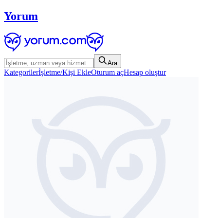
Yorum
Ara
Kategoriler
İşletme/Kişi Ekle
Oturum aç
Hesap oluştur