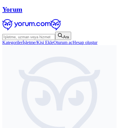
Yorum
Ara
Kategoriler
İşletme/Kişi Ekle
Oturum aç
Hesap oluştur