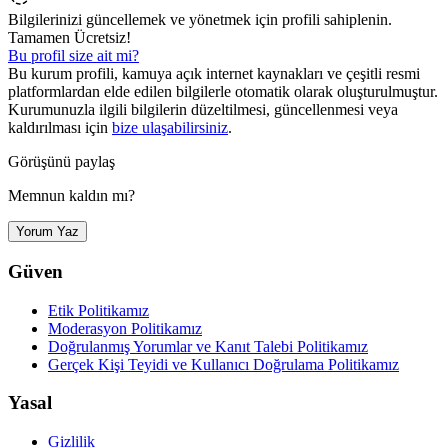
Bilgilerinizi güncellemek ve yönetmek için profili sahiplenin.
Tamamen Ücretsiz!
Bu profil size ait mi?
Bu kurum profili, kamuya açık internet kaynakları ve çeşitli resmi
platformlardan elde edilen bilgilerle otomatik olarak oluşturulmuştur.
Kurumunuzla ilgili bilgilerin düzeltilmesi, güncellenmesi veya
kaldırılması için
bize ulaşabilirsiniz
.
Görüşünü paylaş
Memnun kaldın mı?
Yorum Yaz
Güven
Etik Politikamız
Moderasyon Politikamız
Doğrulanmış Yorumlar ve Kanıt Talebi Politikamız
Gerçek Kişi Teyidi ve Kullanıcı Doğrulama Politikamız
Yasal
Gizlilik