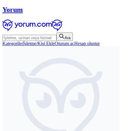
Yorum
Ara
Kategoriler
İşletme/Kişi Ekle
Oturum aç
Hesap oluştur