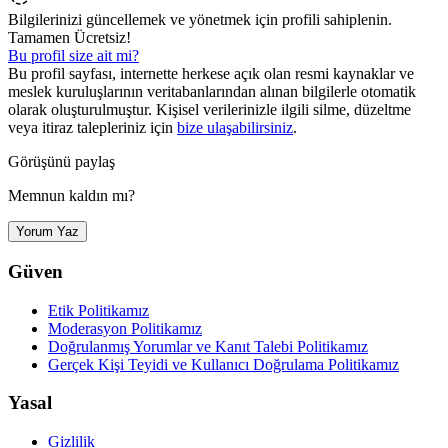
Bilgilerinizi güncellemek ve yönetmek için profili sahiplenin.
Tamamen Ücretsiz!
Bu profil size ait mi?
Bu profil sayfası, internette herkese açık olan resmi kaynaklar ve
meslek kuruluşlarının veritabanlarından alınan bilgilerle otomatik
olarak oluşturulmuştur. Kişisel verilerinizle ilgili silme, düzeltme
veya itiraz talepleriniz için
bize ulaşabilirsiniz
.
Görüşünü paylaş
Memnun kaldın mı?
Yorum Yaz
Güven
Etik Politikamız
Moderasyon Politikamız
Doğrulanmış Yorumlar ve Kanıt Talebi Politikamız
Gerçek Kişi Teyidi ve Kullanıcı Doğrulama Politikamız
Yasal
Gizlilik