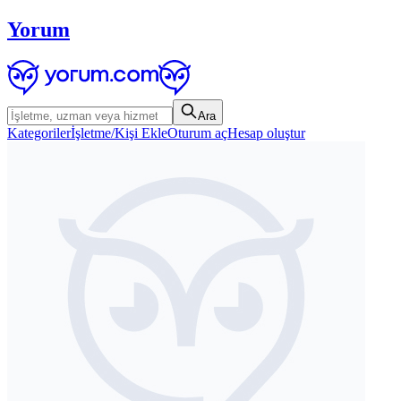
Yorum
Ara
Kategoriler
İşletme/Kişi Ekle
Oturum aç
Hesap oluştur