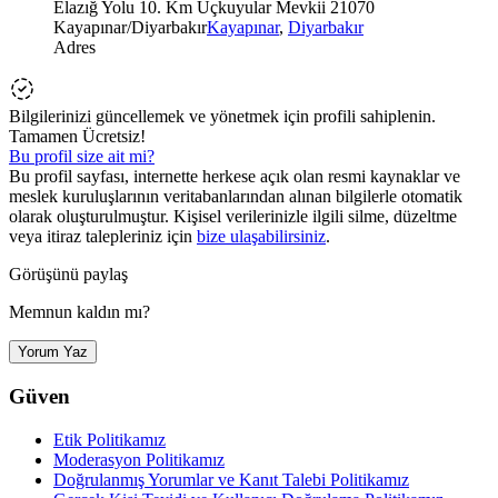
Elazığ Yolu 10. Km Üçkuyular Mevkii 21070
Kayapınar/Diyarbakır
Kayapınar
,
Diyarbakır
Adres
Bilgilerinizi güncellemek ve yönetmek için profili sahiplenin.
Tamamen Ücretsiz!
Bu profil size ait mi?
Bu profil sayfası, internette herkese açık olan resmi kaynaklar ve
meslek kuruluşlarının veritabanlarından alınan bilgilerle otomatik
olarak oluşturulmuştur. Kişisel verilerinizle ilgili silme, düzeltme
veya itiraz talepleriniz için
bize ulaşabilirsiniz
.
Görüşünü paylaş
Memnun kaldın mı?
Yorum Yaz
Güven
Etik Politikamız
Moderasyon Politikamız
Doğrulanmış Yorumlar ve Kanıt Talebi Politikamız