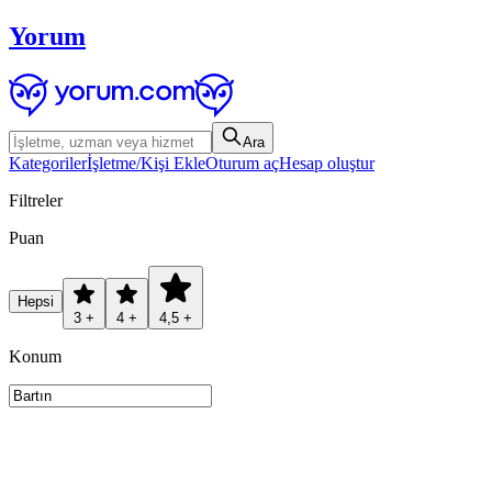
Yorum
Ara
Kategoriler
İşletme/Kişi Ekle
Oturum aç
Hesap oluştur
Filtreler
Puan
Hepsi
3 +
4 +
4,5 +
Konum