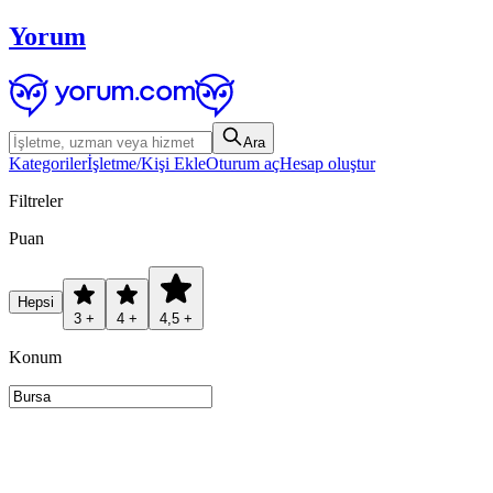
Yorum
Ara
Kategoriler
İşletme/Kişi Ekle
Oturum aç
Hesap oluştur
Filtreler
Puan
Hepsi
3 +
4 +
4,5 +
Konum