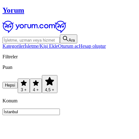
Yorum
Ara
Kategoriler
İşletme/Kişi Ekle
Oturum aç
Hesap oluştur
Filtreler
Puan
Hepsi
3 +
4 +
4,5 +
Konum