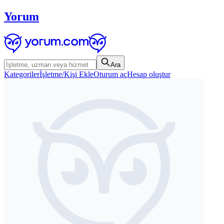
Yorum
Ara
Kategoriler
İşletme/Kişi Ekle
Oturum aç
Hesap oluştur