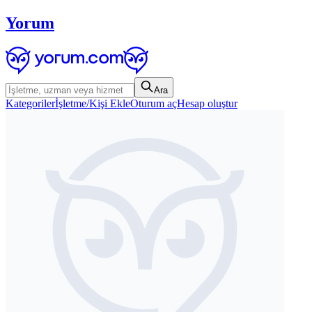
Yorum
Ara
Kategoriler
İşletme/Kişi Ekle
Oturum aç
Hesap oluştur