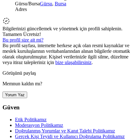
Gürsu/Bursa
Gürsu
,
Bursa
Adres
Bilgilerinizi güncellemek ve yönetmek için profili sahiplenin.
Tamamen Ücretsiz!
Bu profil size ait mi?
Bu profil sayfası, internette herkese açık olan resmi kaynaklar ve
meslek kuruluşlarının veritabanlarından alınan bilgilerle otomatik
olarak oluşturulmuştur. Kişisel verilerinizle ilgili silme, düzeltme
veya itiraz talepleriniz için
bize ulaşabilirsiniz
.
Görüşünü paylaş
Memnun kaldın mı?
Yorum Yaz
Güven
Etik Politikamız
Moderasyon Politikamız
Doğrulanmış Yorumlar ve Kanıt Talebi Politikamız
Gerçek Kişi Teyidi ve Kullanıcı Doğrulama Politikamız