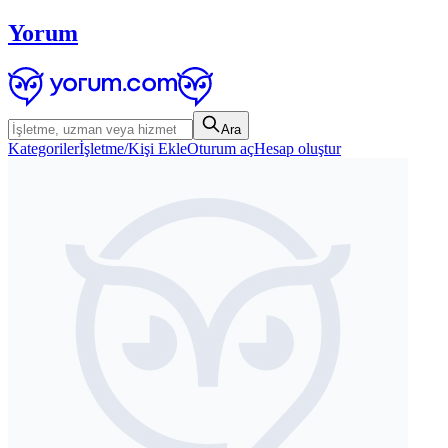
Yorum
Ara
Kategoriler
İşletme/Kişi Ekle
Oturum aç
Hesap oluştur