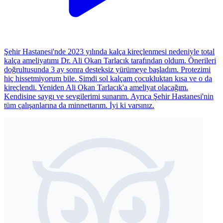
Şehir Hastanesi'nde 2023 yılında kalça kireçlenmesi nedeniyle total
kalça ameliyatımı Dr. Ali Okan Tarlacık tarafından oldum. Önerileri
doğrultusunda 3 ay sonra desteksiz yürümeye başladım. Protezimi
hiç hissetmiyorum bile. Şimdi sol kalçam çocukluktan kısa ve o da
kireçlendi. Yeniden Ali Okan Tarlacık'a ameliyat olacağım.
Kendisine saygı ve sevgilerimi sunarım. Ayrıca Şehir Hastanesi'nin
tüm çalışanlarına da minnettarım. İyi ki varsınız.