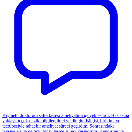
Kıymetli doktorum safra kesesi ameliyatımı gerçekleştirdi. Hastasına
yaklaşımı çok nazik, bilgilendirici ve dingin. Bilgisi, birikimi ve
tecrübesiyle rahat bir ameliyat süreci geçirdim. Sonrasındaki
tavsiyeleriyle de hızlı bir iyileşme süreci yaşıyorum. Kendisine ve