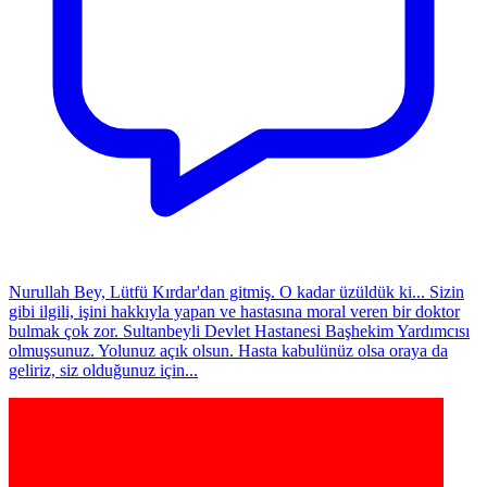
Nurullah Bey, Lütfü Kırdar'dan gitmiş. O kadar üzüldük ki... Sizin
gibi ilgili, işini hakkıyla yapan ve hastasına moral veren bir doktor
bulmak çok zor. Sultanbeyli Devlet Hastanesi Başhekim Yardımcısı
olmuşsunuz. Yolunuz açık olsun. Hasta kabulünüz olsa oraya da
geliriz, siz olduğunuz için...