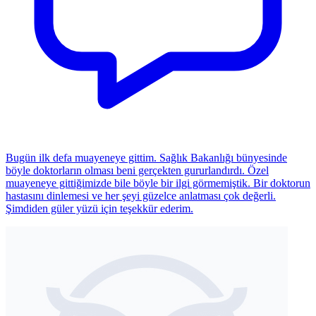
Bugün ilk defa muayeneye gittim. Sağlık Bakanlığı bünyesinde
böyle doktorların olması beni gerçekten gururlandırdı. Özel
muayeneye gittiğimizde bile böyle bir ilgi görmemiştik. Bir doktorun
hastasını dinlemesi ve her şeyi güzelce anlatması çok değerli.
Şimdiden güler yüzü için teşekkür ederim.