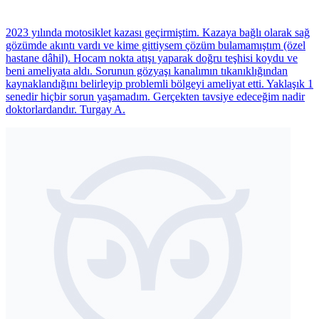
2023 yılında motosiklet kazası geçirmiştim. Kazaya bağlı olarak sağ
gözümde akıntı vardı ve kime gittiysem çözüm bulamamıştım (özel
hastane dâhil). Hocam nokta atışı yaparak doğru teşhisi koydu ve
beni ameliyata aldı. Sorunun gözyaşı kanalımın tıkanıklığından
kaynaklandığını belirleyip problemli bölgeyi ameliyat etti. Yaklaşık 1
senedir hiçbir sorun yaşamadım. Gerçekten tavsiye edeceğim nadir
doktorlardandır. Turgay A.