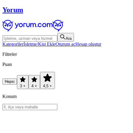
Yorum
Ara
Kategoriler
İşletme/Kişi Ekle
Oturum aç
Hesap oluştur
Filtreler
Puan
Hepsi
3 +
4 +
4,5 +
Konum