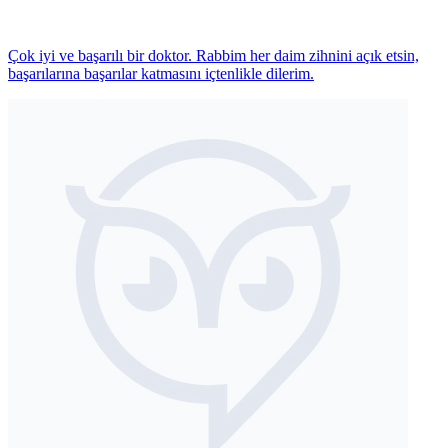
Çok iyi ve başarılı bir doktor. Rabbim her daim zihnini açık etsin,
başarılarına başarılar katmasını içtenlikle dilerim.