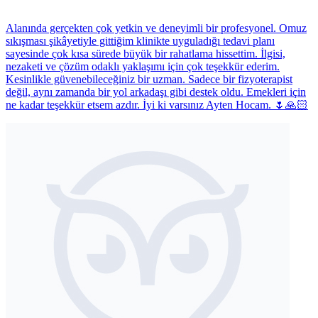
Alanında gerçekten çok yetkin ve deneyimli bir profesyonel. Omuz
sıkışması şikâyetiyle gittiğim klinikte uyguladığı tedavi planı
sayesinde çok kısa sürede büyük bir rahatlama hissettim. İlgisi,
nezaketi ve çözüm odaklı yaklaşımı için çok teşekkür ederim.
Kesinlikle güvenebileceğiniz bir uzman. Sadece bir fizyoterapist
değil, aynı zamanda bir yol arkadaşı gibi destek oldu. Emekleri için
ne kadar teşekkür etsem azdır. İyi ki varsınız Ayten Hocam. 🌷🙏🏻