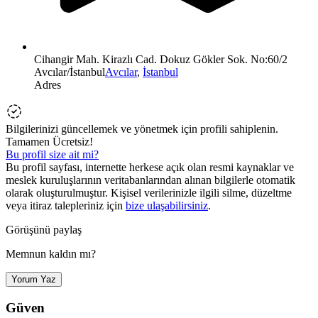
Cihangir Mah. Kirazlı Cad. Dokuz Gökler Sok. No:60/2
Avcılar/İstanbul
Avcılar
,
İstanbul
Adres
Bilgilerinizi güncellemek ve yönetmek için profili sahiplenin.
Tamamen Ücretsiz!
Bu profil size ait mi?
Bu profil sayfası, internette herkese açık olan resmi kaynaklar ve
meslek kuruluşlarının veritabanlarından alınan bilgilerle otomatik
olarak oluşturulmuştur. Kişisel verilerinizle ilgili silme, düzeltme
veya itiraz talepleriniz için
bize ulaşabilirsiniz
.
Görüşünü paylaş
Memnun kaldın mı?
Yorum Yaz
Güven