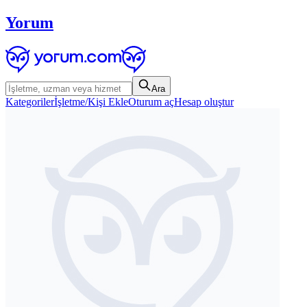
Yorum
Ara
Kategoriler
İşletme/Kişi Ekle
Oturum aç
Hesap oluştur