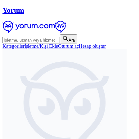
Yorum
Ara
Kategoriler
İşletme/Kişi Ekle
Oturum aç
Hesap oluştur