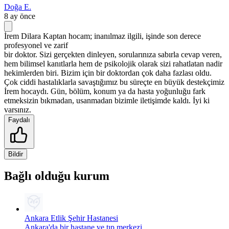
Doğa E.
8 ay önce
İrem Dilara Kaptan hocam; inanılmaz ilgili, işinde son derece
profesyonel ve zarif
bir doktor. Sizi gerçekten dinleyen, sorularınıza sabırla cevap veren,
hem bilimsel kanıtlarla hem de psikolojik olarak sizi rahatlatan nadir
hekimlerden biri. Bizim için bir doktordan çok daha fazlası oldu.
Çok ciddi hastalıklarla savaştığımız bu süreçte en büyük destekçimiz
İrem hocaydı. Gün, bölüm, konum ya da hasta yoğunluğu fark
etmeksizin bıkmadan, usanmadan bizimle iletişimde kaldı. İyi ki
varsınız.
Faydalı
Bildir
Bağlı olduğu kurum
Ankara Etlik Şehir Hastanesi
Ankara'da bir hastane ve tıp merkezi