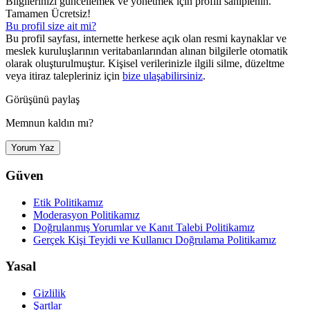
Bilgilerinizi güncellemek ve yönetmek için profili sahiplenin.
Tamamen Ücretsiz!
Bu profil size ait mi?
Bu profil sayfası, internette herkese açık olan resmi kaynaklar ve
meslek kuruluşlarının veritabanlarından alınan bilgilerle otomatik
olarak oluşturulmuştur. Kişisel verilerinizle ilgili silme, düzeltme
veya itiraz talepleriniz için
bize ulaşabilirsiniz
.
Görüşünü paylaş
Memnun kaldın mı?
Yorum Yaz
Güven
Etik Politikamız
Moderasyon Politikamız
Doğrulanmış Yorumlar ve Kanıt Talebi Politikamız
Gerçek Kişi Teyidi ve Kullanıcı Doğrulama Politikamız
Yasal
Gizlilik
Şartlar