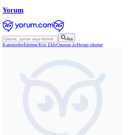
Yorum
Ara
Kategoriler
İşletme/Kişi Ekle
Oturum aç
Hesap oluştur