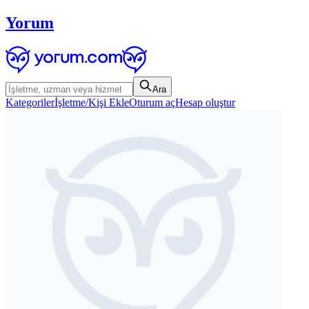
Yorum
Ara
Kategoriler
İşletme/Kişi Ekle
Oturum aç
Hesap oluştur