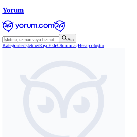
Yorum
Ara
Kategoriler
İşletme/Kişi Ekle
Oturum aç
Hesap oluştur