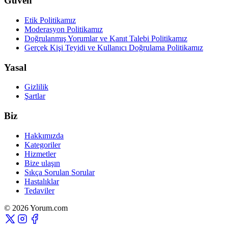
Güven
Etik Politikamız
Moderasyon Politikamız
Doğrulanmış Yorumlar ve Kanıt Talebi Politikamız
Gerçek Kişi Teyidi ve Kullanıcı Doğrulama Politikamız
Yasal
Gizlilik
Şartlar
Biz
Hakkımızda
Kategoriler
Hizmetler
Bize ulaşın
Sıkça Sorulan Sorular
Hastalıklar
Tedaviler
© 2026 Yorum.com