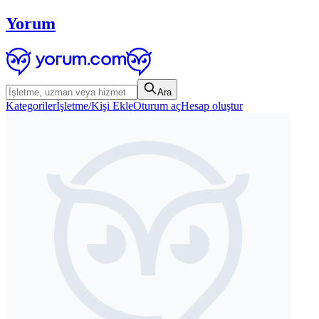
Yorum
Ara
Kategoriler
İşletme/Kişi Ekle
Oturum aç
Hesap oluştur