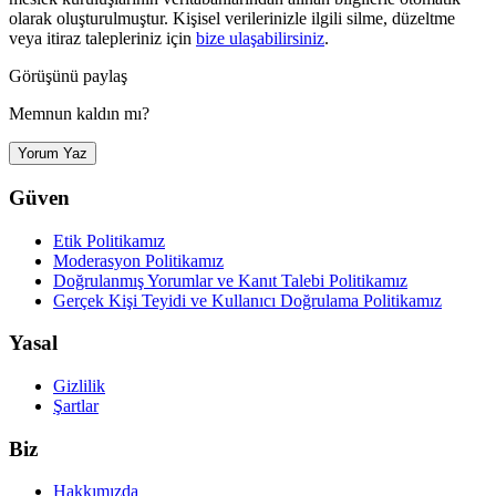
olarak oluşturulmuştur. Kişisel verilerinizle ilgili silme, düzeltme
veya itiraz talepleriniz için
bize ulaşabilirsiniz
.
Görüşünü paylaş
Memnun kaldın mı?
Yorum Yaz
Güven
Etik Politikamız
Moderasyon Politikamız
Doğrulanmış Yorumlar ve Kanıt Talebi Politikamız
Gerçek Kişi Teyidi ve Kullanıcı Doğrulama Politikamız
Yasal
Gizlilik
Şartlar
Biz
Hakkımızda