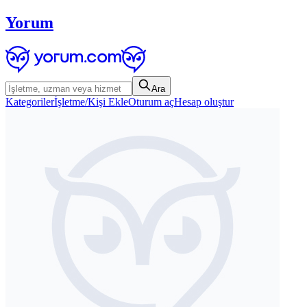
Yorum
Ara
Kategoriler
İşletme/Kişi Ekle
Oturum aç
Hesap oluştur