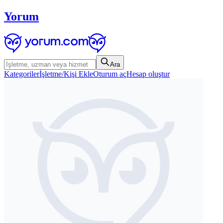
Yorum
Ara
Kategoriler
İşletme/Kişi Ekle
Oturum aç
Hesap oluştur