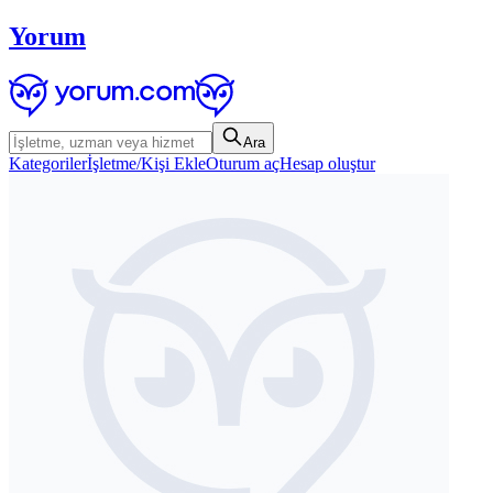
Yorum
Ara
Kategoriler
İşletme/Kişi Ekle
Oturum aç
Hesap oluştur