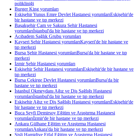
polikliniği
Burger King yorumları
Eskişehir Yunus Emre Devlet Hastanesi yorumları
Eskişehir'de
bir hastane ve tıp merkezi
Başakşehir Çam ve Sakura Şehir Hastanesi
yorumları
İstanbul'da bir hastane ve tıp merkezi
Acıbadem Sağlık Grubu yorumları
Kayseri Şehir Hastanesi yorumları
Kayseri'de bir hastane ve
tıp merkezi
Bursa Şehir Hastanesi yorumları
Bursa'da bir hastane ve tıp
merkezi
İzmir Şehir Hastanesi yorumları
Eskişehir Şehir Hastanesi yorumları
Eskişehir'de bir hastane ve
tıp merkezi
Bursa Çekirge Devlet Hastanesi yorumları
Bursa'da bir
hastane ve tıp merkezi
İstanbul Okmeydanı Ağız ve Diş Sağlığı Hastanesi
yorumları
İstanbul'da bir hastane ve tıp merkezi
Eskişehir Ağız ve Diş Sağlığı Hastanesi yorumları
Eskişehir'de
bir hastane ve tıp merkezi
Buca Seyfi Demirsoy Eğitim ve Araştırma Hastanesi
yorumları
İzmir'de bir hastane ve tıp merkezi
Ankara Gülhane Eğitim ve Araştırma Hastanesi
yorumları
Ankara'da bir hastane ve tıp merkezi
Şişli Hamidiye Etfal Eğitim ve Araştırma Hastanesi