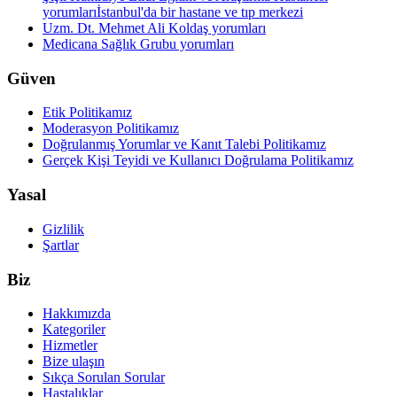
yorumları
İstanbul'da bir hastane ve tıp merkezi
Uzm. Dt. Mehmet Ali Koldaş yorumları
Medicana Sağlık Grubu yorumları
Güven
Etik Politikamız
Moderasyon Politikamız
Doğrulanmış Yorumlar ve Kanıt Talebi Politikamız
Gerçek Kişi Teyidi ve Kullanıcı Doğrulama Politikamız
Yasal
Gizlilik
Şartlar
Biz
Hakkımızda
Kategoriler
Hizmetler
Bize ulaşın
Sıkça Sorulan Sorular
Hastalıklar