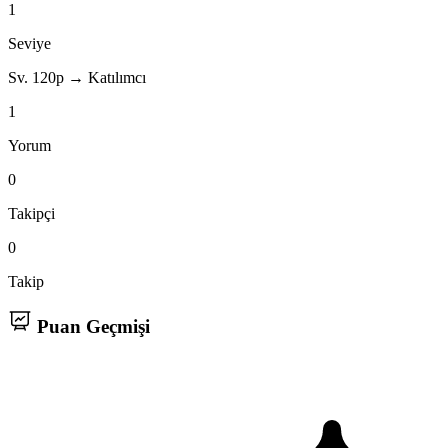
1
Seviye
Sv. 1
20p → Katılımcı
1
Yorum
0
Takipçi
0
Takip
Puan Geçmişi