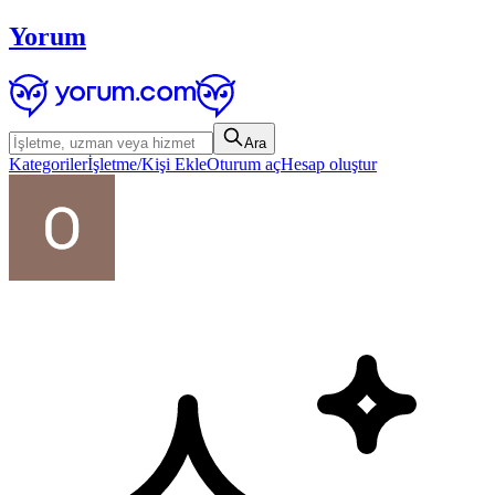
Yorum
Ara
Kategoriler
İşletme/Kişi Ekle
Oturum aç
Hesap oluştur