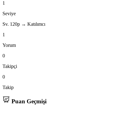
1
Seviye
Sv. 1
20p → Katılımcı
1
Yorum
0
Takipçi
0
Takip
Puan Geçmişi