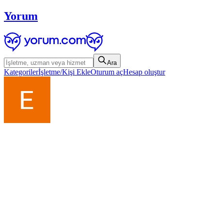
Yorum
Ara
Kategoriler
İşletme/Kişi Ekle
Oturum aç
Hesap oluştur