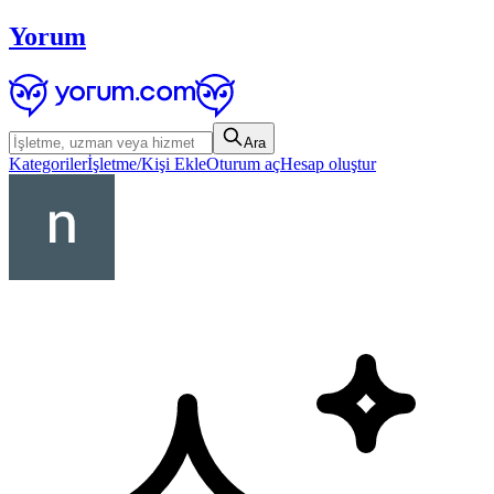
Yorum
Ara
Kategoriler
İşletme/Kişi Ekle
Oturum aç
Hesap oluştur