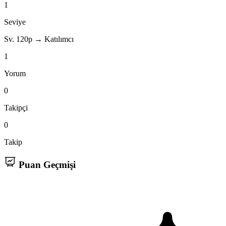
1
Seviye
Sv. 1
20p → Katılımcı
1
Yorum
0
Takipçi
0
Takip
Puan Geçmişi