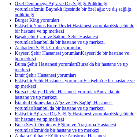
Özel Dentomega Ağız ve Diş Sağlığı Polikliniği
yorumları
İzmir, Bayraklı ilçesinde bir özel ağız ve diş sağlığı
polikliniği
Burger King yorumları
Eskişehir Yunus Emre Devlet Hastanesi yorumları
Eskişehir'de
bir hastane ve tıp merkezi
Başakşehir Çam ve Sakura Şehir Hastanesi
yorumları
İstanbul'da bir hastane ve tıp merkezi
Acıbadem Sağlık Grubu yorumları
Kayseri Şehir Hastanesi yorumları
Kayseri'de bir hastane ve
tıp merkezi
Bursa Şehir Hastanesi yorumları
Bursa'da bir hastane ve tıp
merkezi
İzmir Şehir Hastanesi yorumları
Eskişehir Şehir Hastanesi yorumları
Eskişehir'de bir hastane ve
tıp merkezi
Bursa Çekirge Devlet Hastanesi yorumları
Bursa'da bir
hastane ve tıp merkezi
İstanbul Okmeydanı Ağız ve Diş Sağlığı Hastanesi
yorumları
İstanbul'da bir hastane ve tıp merkezi
Eskişehir Ağız ve Diş Sağlığı Hastanesi yorumları
Eskişehir'de
bir hastane ve tıp merkezi
Buca Seyfi Demirsoy Eğitim ve Araştırma Hastanesi
yorumları
İzmir'de bir hastane ve tıp merkezi
Ankara Gülhane Eğitim ve Araştırma Hastanesi