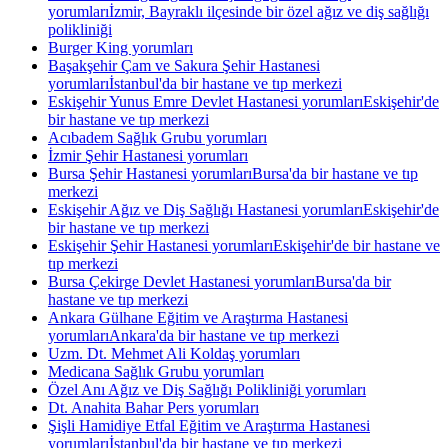
yorumları
İzmir, Bayraklı ilçesinde bir özel ağız ve diş sağlığı
polikliniği
Burger King yorumları
Başakşehir Çam ve Sakura Şehir Hastanesi
yorumları
İstanbul'da bir hastane ve tıp merkezi
Eskişehir Yunus Emre Devlet Hastanesi yorumları
Eskişehir'de
bir hastane ve tıp merkezi
Acıbadem Sağlık Grubu yorumları
İzmir Şehir Hastanesi yorumları
Bursa Şehir Hastanesi yorumları
Bursa'da bir hastane ve tıp
merkezi
Eskişehir Ağız ve Diş Sağlığı Hastanesi yorumları
Eskişehir'de
bir hastane ve tıp merkezi
Eskişehir Şehir Hastanesi yorumları
Eskişehir'de bir hastane ve
tıp merkezi
Bursa Çekirge Devlet Hastanesi yorumları
Bursa'da bir
hastane ve tıp merkezi
Ankara Gülhane Eğitim ve Araştırma Hastanesi
yorumları
Ankara'da bir hastane ve tıp merkezi
Uzm. Dt. Mehmet Ali Koldaş yorumları
Medicana Sağlık Grubu yorumları
Özel Anı Ağız ve Diş Sağlığı Polikliniği yorumları
Dt. Anahita Bahar Pers yorumları
Şişli Hamidiye Etfal Eğitim ve Araştırma Hastanesi
yorumları
İstanbul'da bir hastane ve tıp merkezi