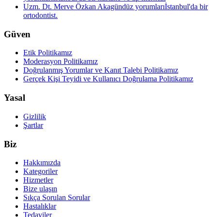
Uzm. Dt. Merve Özkan Akagündüz yorumları
İstanbul'da bir
ortodontist.
Güven
Etik Politikamız
Moderasyon Politikamız
Doğrulanmış Yorumlar ve Kanıt Talebi Politikamız
Gerçek Kişi Teyidi ve Kullanıcı Doğrulama Politikamız
Yasal
Gizlilik
Şartlar
Biz
Hakkımızda
Kategoriler
Hizmetler
Bize ulaşın
Sıkça Sorulan Sorular
Hastalıklar
Tedaviler