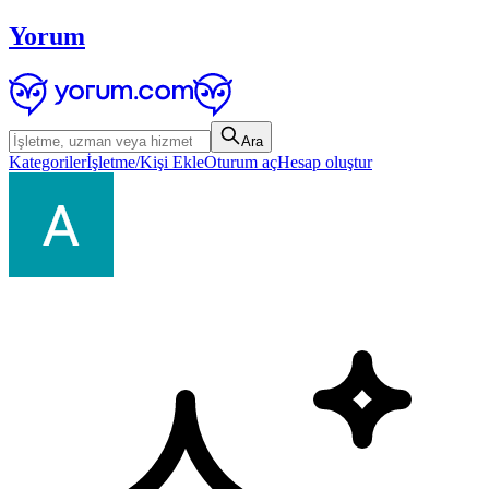
Yorum
Ara
Kategoriler
İşletme/Kişi Ekle
Oturum aç
Hesap oluştur