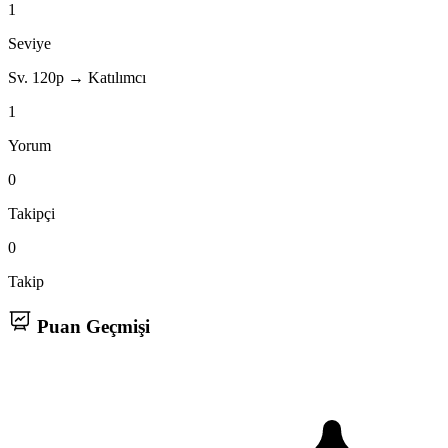
1
Seviye
Sv. 1
20p → Katılımcı
1
Yorum
0
Takipçi
0
Takip
Puan Geçmişi