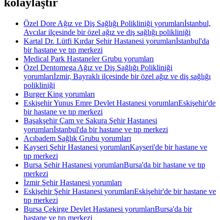
kolaylaştır
Özel Dore Ağız ve Diş Sağlığı Polikliniği yorumları
İstanbul,
Avcılar ilçesinde bir özel ağız ve diş sağlığı polikliniği
Kartal Dr. Lütfi Kırdar Şehir Hastanesi yorumları
İstanbul'da
bir hastane ve tıp merkezi
Medical Park Hastaneler Grubu yorumları
Özel Dentomega Ağız ve Diş Sağlığı Polikliniği
yorumları
İzmir, Bayraklı ilçesinde bir özel ağız ve diş sağlığı
polikliniği
Burger King yorumları
Eskişehir Yunus Emre Devlet Hastanesi yorumları
Eskişehir'de
bir hastane ve tıp merkezi
Başakşehir Çam ve Sakura Şehir Hastanesi
yorumları
İstanbul'da bir hastane ve tıp merkezi
Acıbadem Sağlık Grubu yorumları
Kayseri Şehir Hastanesi yorumları
Kayseri'de bir hastane ve
tıp merkezi
Bursa Şehir Hastanesi yorumları
Bursa'da bir hastane ve tıp
merkezi
İzmir Şehir Hastanesi yorumları
Eskişehir Şehir Hastanesi yorumları
Eskişehir'de bir hastane ve
tıp merkezi
Bursa Çekirge Devlet Hastanesi yorumları
Bursa'da bir
hastane ve tıp merkezi