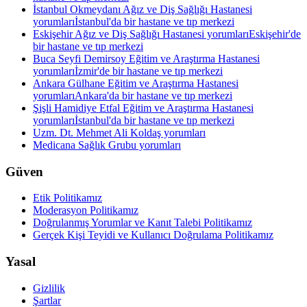
İstanbul Okmeydanı Ağız ve Diş Sağlığı Hastanesi
yorumları
İstanbul'da bir hastane ve tıp merkezi
Eskişehir Ağız ve Diş Sağlığı Hastanesi yorumları
Eskişehir'de
bir hastane ve tıp merkezi
Buca Seyfi Demirsoy Eğitim ve Araştırma Hastanesi
yorumları
İzmir'de bir hastane ve tıp merkezi
Ankara Gülhane Eğitim ve Araştırma Hastanesi
yorumları
Ankara'da bir hastane ve tıp merkezi
Şişli Hamidiye Etfal Eğitim ve Araştırma Hastanesi
yorumları
İstanbul'da bir hastane ve tıp merkezi
Uzm. Dt. Mehmet Ali Koldaş yorumları
Medicana Sağlık Grubu yorumları
Güven
Etik Politikamız
Moderasyon Politikamız
Doğrulanmış Yorumlar ve Kanıt Talebi Politikamız
Gerçek Kişi Teyidi ve Kullanıcı Doğrulama Politikamız
Yasal
Gizlilik
Şartlar