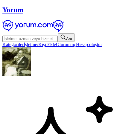
Yorum
Ara
Kategoriler
İşletme/Kişi Ekle
Oturum aç
Hesap oluştur