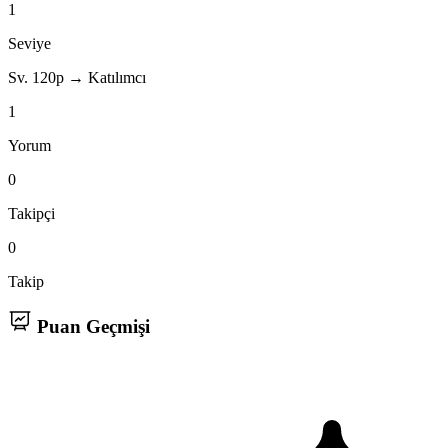
1
Seviye
Sv. 1
20p → Katılımcı
1
Yorum
0
Takipçi
0
Takip
Puan Geçmişi