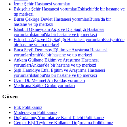
İzmir Şehir Hastanesi yorumları
Eskişehir Şehir Hastanesi yorumları
Eskişehir'de bir hastane ve
tıp merkezi
Bursa Çekirge Devlet Hastanesi yorumları
Bursa'da bir
hastane ve tıp merkezi
İstanbul Okmeydanı Ağız ve Diş Sağlığı Hastanesi
yorumları
İstanbul'da bir hastane ve tıp merkezi
Eskişehir Ağız ve Diş Sağlığı Hastanesi yorumları
Eskişehir'de
bir hastane ve tıp merkezi
Buca Seyfi Demirsoy Eğitim ve Araştırma Hastanesi
yorumları
İzmir'de bir hastane ve tıp merkezi
Ankara Gülhane Eğitim ve Araştırma Hastanesi
yorumları
Ankara'da bir hastane ve tıp merkezi
Şişli Hamidiye Etfal Eğitim ve Araştırma Hastanesi
yorumları
İstanbul'da bir hastane ve tıp merkezi
Uzm. Dt. Mehmet Ali Koldaş yorumları
Medicana Sağlık Grubu yorumları
Güven
Etik Politikamız
Moderasyon Politikamız
Doğrulanmış Yorumlar ve Kanıt Talebi Politikamız
Gerçek Kişi Teyidi ve Kullanıcı Doğrulama Politikamız