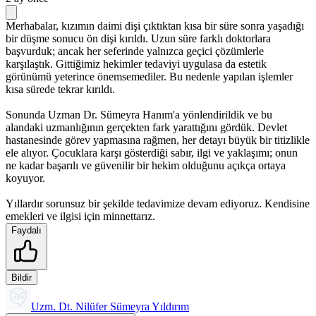
Merhabalar, kızımın daimi dişi çıktıktan kısa bir süre sonra yaşadığı
bir düşme sonucu ön dişi kırıldı. Uzun süre farklı doktorlara
başvurduk; ancak her seferinde yalnızca geçici çözümlerle
karşılaştık. Gittiğimiz hekimler tedaviyi uygulasa da estetik
görünümü yeterince önemsemediler. Bu nedenle yapılan işlemler
kısa sürede tekrar kırıldı.
Sonunda Uzman Dr. Sümeyra Hanım'a yönlendirildik ve bu
alandaki uzmanlığının gerçekten fark yarattığını gördük. Devlet
hastanesinde görev yapmasına rağmen, her detayı büyük bir titizlikle
ele alıyor. Çocuklara karşı gösterdiği sabır, ilgi ve yaklaşımı; onun
ne kadar başarılı ve güvenilir bir hekim olduğunu açıkça ortaya
koyuyor.
Yıllardır sorunsuz bir şekilde tedavimize devam ediyoruz. Kendisine
emekleri ve ilgisi için minnettarız.
Faydalı
Bildir
Uzm. Dt. Nilüfer Sümeyra Yıldırım