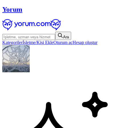
Yorum
Ara
Kategoriler
İşletme/Kişi Ekle
Oturum aç
Hesap oluştur