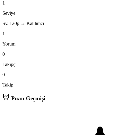
1
Seviye
Sv. 1
20p → Katılımcı
1
Yorum
0
Takipçi
0
Takip
Puan Geçmişi