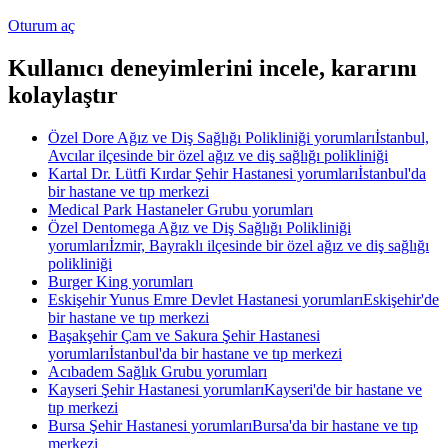
Oturum aç
Kullanıcı deneyimlerini incele, kararını
kolaylaştır
Özel Dore Ağız ve Diş Sağlığı Polikliniği yorumları
İstanbul,
Avcılar ilçesinde bir özel ağız ve diş sağlığı polikliniği
Kartal Dr. Lütfi Kırdar Şehir Hastanesi yorumları
İstanbul'da
bir hastane ve tıp merkezi
Medical Park Hastaneler Grubu yorumları
Özel Dentomega Ağız ve Diş Sağlığı Polikliniği
yorumları
İzmir, Bayraklı ilçesinde bir özel ağız ve diş sağlığı
polikliniği
Burger King yorumları
Eskişehir Yunus Emre Devlet Hastanesi yorumları
Eskişehir'de
bir hastane ve tıp merkezi
Başakşehir Çam ve Sakura Şehir Hastanesi
yorumları
İstanbul'da bir hastane ve tıp merkezi
Acıbadem Sağlık Grubu yorumları
Kayseri Şehir Hastanesi yorumları
Kayseri'de bir hastane ve
tıp merkezi
Bursa Şehir Hastanesi yorumları
Bursa'da bir hastane ve tıp
merkezi