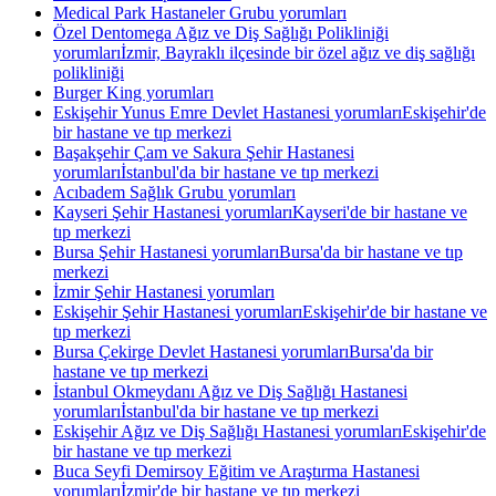
Medical Park Hastaneler Grubu yorumları
Özel Dentomega Ağız ve Diş Sağlığı Polikliniği
yorumları
İzmir, Bayraklı ilçesinde bir özel ağız ve diş sağlığı
polikliniği
Burger King yorumları
Eskişehir Yunus Emre Devlet Hastanesi yorumları
Eskişehir'de
bir hastane ve tıp merkezi
Başakşehir Çam ve Sakura Şehir Hastanesi
yorumları
İstanbul'da bir hastane ve tıp merkezi
Acıbadem Sağlık Grubu yorumları
Kayseri Şehir Hastanesi yorumları
Kayseri'de bir hastane ve
tıp merkezi
Bursa Şehir Hastanesi yorumları
Bursa'da bir hastane ve tıp
merkezi
İzmir Şehir Hastanesi yorumları
Eskişehir Şehir Hastanesi yorumları
Eskişehir'de bir hastane ve
tıp merkezi
Bursa Çekirge Devlet Hastanesi yorumları
Bursa'da bir
hastane ve tıp merkezi
İstanbul Okmeydanı Ağız ve Diş Sağlığı Hastanesi
yorumları
İstanbul'da bir hastane ve tıp merkezi
Eskişehir Ağız ve Diş Sağlığı Hastanesi yorumları
Eskişehir'de
bir hastane ve tıp merkezi
Buca Seyfi Demirsoy Eğitim ve Araştırma Hastanesi
yorumları
İzmir'de bir hastane ve tıp merkezi