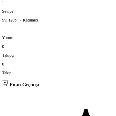
1
Seviye
Sv. 1
20p → Katılımcı
1
Yorum
0
Takipçi
0
Takip
Puan Geçmişi