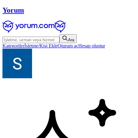
Yorum
Ara
Kategoriler
İşletme/Kişi Ekle
Oturum aç
Hesap oluştur