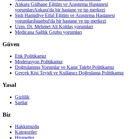
Ankara Gülhane Eğitim ve Araştırma Hastanesi
yorumları
Ankara'da bir hastane ve tıp merkezi
Şişli Hamidiye Etfal Eğitim ve Araştırma Hastanesi
yorumları
İstanbul'da bir hastane ve tıp merkezi
Uzm. Dt. Mehmet Ali Koldaş yorumları
Medicana Sağlık Grubu yorumları
Güven
Etik Politikamız
Moderasyon Politikamız
Doğrulanmış Yorumlar ve Kanıt Talebi Politikamız
Gerçek Kişi Teyidi ve Kullanıcı Doğrulama Politikamız
Yasal
Gizlilik
Şartlar
Biz
Hakkımızda
Kategoriler
Hizmetler