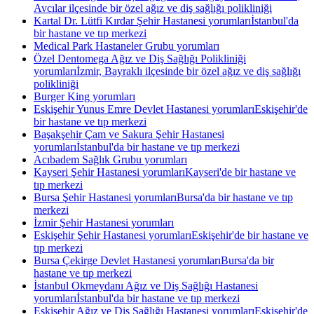
Avcılar ilçesinde bir özel ağız ve diş sağlığı polikliniği
Kartal Dr. Lütfi Kırdar Şehir Hastanesi yorumları
İstanbul'da
bir hastane ve tıp merkezi
Medical Park Hastaneler Grubu yorumları
Özel Dentomega Ağız ve Diş Sağlığı Polikliniği
yorumları
İzmir, Bayraklı ilçesinde bir özel ağız ve diş sağlığı
polikliniği
Burger King yorumları
Eskişehir Yunus Emre Devlet Hastanesi yorumları
Eskişehir'de
bir hastane ve tıp merkezi
Başakşehir Çam ve Sakura Şehir Hastanesi
yorumları
İstanbul'da bir hastane ve tıp merkezi
Acıbadem Sağlık Grubu yorumları
Kayseri Şehir Hastanesi yorumları
Kayseri'de bir hastane ve
tıp merkezi
Bursa Şehir Hastanesi yorumları
Bursa'da bir hastane ve tıp
merkezi
İzmir Şehir Hastanesi yorumları
Eskişehir Şehir Hastanesi yorumları
Eskişehir'de bir hastane ve
tıp merkezi
Bursa Çekirge Devlet Hastanesi yorumları
Bursa'da bir
hastane ve tıp merkezi
İstanbul Okmeydanı Ağız ve Diş Sağlığı Hastanesi
yorumları
İstanbul'da bir hastane ve tıp merkezi
Eskişehir Ağız ve Diş Sağlığı Hastanesi yorumları
Eskişehir'de