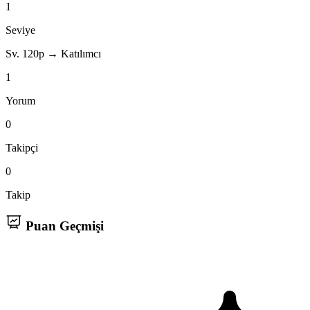
1
Seviye
Sv. 1
20p → Katılımcı
1
Yorum
0
Takipçi
0
Takip
Puan Geçmişi