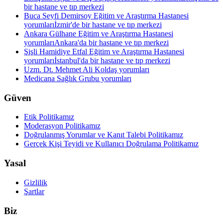
bir hastane ve tıp merkezi
Buca Seyfi Demirsoy Eğitim ve Araştırma Hastanesi
yorumları
İzmir'de bir hastane ve tıp merkezi
Ankara Gülhane Eğitim ve Araştırma Hastanesi
yorumları
Ankara'da bir hastane ve tıp merkezi
Şişli Hamidiye Etfal Eğitim ve Araştırma Hastanesi
yorumları
İstanbul'da bir hastane ve tıp merkezi
Uzm. Dt. Mehmet Ali Koldaş yorumları
Medicana Sağlık Grubu yorumları
Güven
Etik Politikamız
Moderasyon Politikamız
Doğrulanmış Yorumlar ve Kanıt Talebi Politikamız
Gerçek Kişi Teyidi ve Kullanıcı Doğrulama Politikamız
Yasal
Gizlilik
Şartlar
Biz