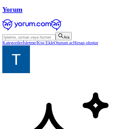
Yorum
Ara
Kategoriler
İşletme/Kişi Ekle
Oturum aç
Hesap oluştur