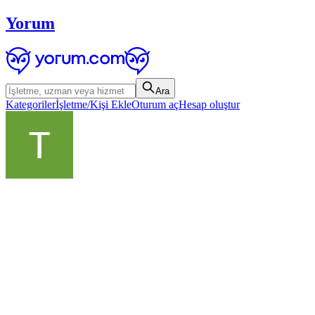
Yorum
Ara
Kategoriler
İşletme/Kişi Ekle
Oturum aç
Hesap oluştur