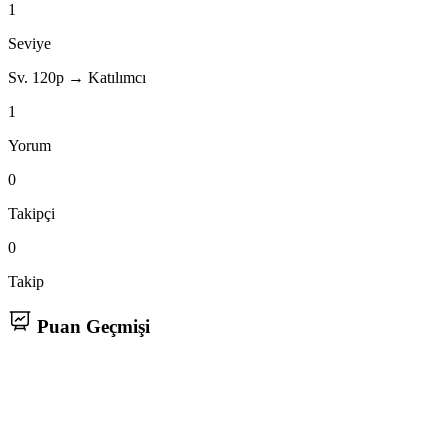
1
Seviye
Sv. 1
20p → Katılımcı
1
Yorum
0
Takipçi
0
Takip
Puan Geçmişi