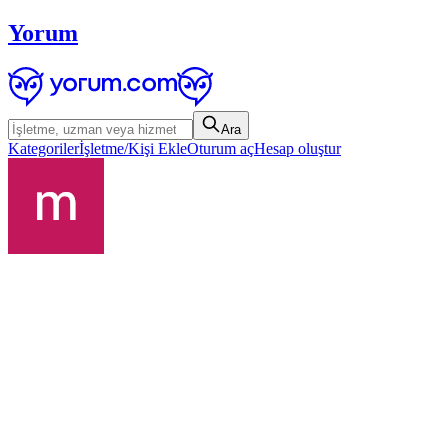
Yorum
Ara
Kategoriler
İşletme/Kişi Ekle
Oturum aç
Hesap oluştur