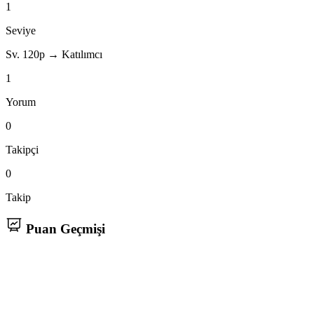
1
Seviye
Sv. 1
20p → Katılımcı
1
Yorum
0
Takipçi
0
Takip
Puan Geçmişi