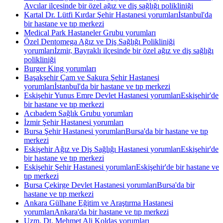
Avcılar ilçesinde bir özel ağız ve diş sağlığı polikliniği
Kartal Dr. Lütfi Kırdar Şehir Hastanesi yorumları
İstanbul'da
bir hastane ve tıp merkezi
Medical Park Hastaneler Grubu yorumları
Özel Dentomega Ağız ve Diş Sağlığı Polikliniği
yorumları
İzmir, Bayraklı ilçesinde bir özel ağız ve diş sağlığı
polikliniği
Burger King yorumları
Başakşehir Çam ve Sakura Şehir Hastanesi
yorumları
İstanbul'da bir hastane ve tıp merkezi
Eskişehir Yunus Emre Devlet Hastanesi yorumları
Eskişehir'de
bir hastane ve tıp merkezi
Acıbadem Sağlık Grubu yorumları
İzmir Şehir Hastanesi yorumları
Bursa Şehir Hastanesi yorumları
Bursa'da bir hastane ve tıp
merkezi
Eskişehir Ağız ve Diş Sağlığı Hastanesi yorumları
Eskişehir'de
bir hastane ve tıp merkezi
Eskişehir Şehir Hastanesi yorumları
Eskişehir'de bir hastane ve
tıp merkezi
Bursa Çekirge Devlet Hastanesi yorumları
Bursa'da bir
hastane ve tıp merkezi
Ankara Gülhane Eğitim ve Araştırma Hastanesi
yorumları
Ankara'da bir hastane ve tıp merkezi
Uzm. Dt. Mehmet Ali Koldaş yorumları