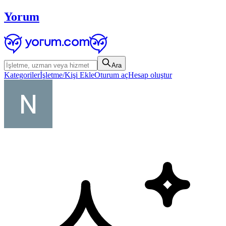
Yorum
Ara
Kategoriler
İşletme/Kişi Ekle
Oturum aç
Hesap oluştur