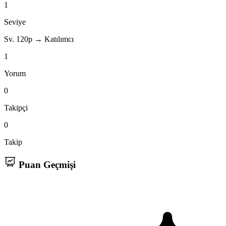
1
Seviye
Sv. 1
20p → Katılımcı
1
Yorum
0
Takipçi
0
Takip
Puan Geçmişi