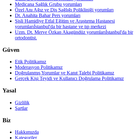
Medicana Sağlık Grubu yorumları
Özel Anı Ağız ve Diş Sağlığı Polikliniği yorumları
Dt. Anahita Bahar Pers yorumları
Şişli Hamidiye Etfal Eğitim ve Araştırma Hastanesi
yorumları
İstanbul'da bir hastane ve tıp merkezi
Uzm. Dt. Merve Özkan Akagündüz yorumları
İstanbul'da bir
ortodontist.
Güven
Etik Politikamız
Moderasyon Politikamız
Doğrulanmış Yorumlar ve Kanıt Talebi Politikamız
Gerçek Kişi Teyidi ve Kullanıcı Doğrulama Politikamız
Yasal
Gizlilik
Şartlar
Biz
Hakkımızda
Kategoriler