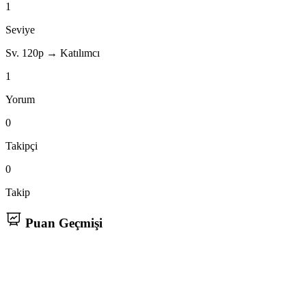
1
Seviye
Sv. 1
20p → Katılımcı
1
Yorum
0
Takipçi
0
Takip
Puan Geçmişi