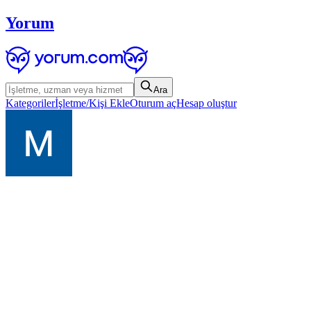
Yorum
Ara
Kategoriler
İşletme/Kişi Ekle
Oturum aç
Hesap oluştur