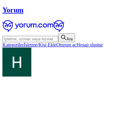
Yorum
Ara
Kategoriler
İşletme/Kişi Ekle
Oturum aç
Hesap oluştur