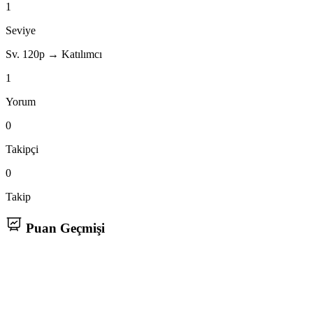
1
Seviye
Sv. 1
20p → Katılımcı
1
Yorum
0
Takipçi
0
Takip
Puan Geçmişi