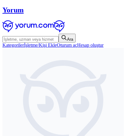
Yorum
Ara
Kategoriler
İşletme/Kişi Ekle
Oturum aç
Hesap oluştur