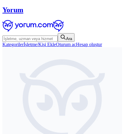
Yorum
Ara
Kategoriler
İşletme/Kişi Ekle
Oturum aç
Hesap oluştur