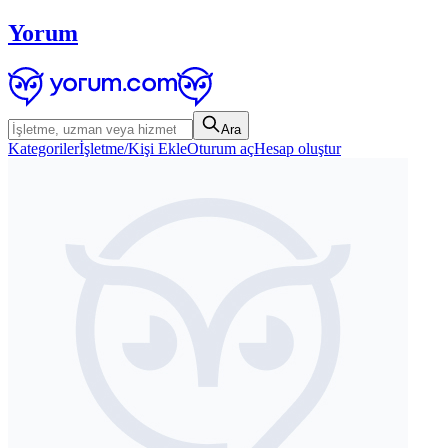
Yorum
Ara
Kategoriler
İşletme/Kişi Ekle
Oturum aç
Hesap oluştur