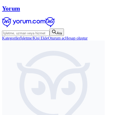
Yorum
Ara
Kategoriler
İşletme/Kişi Ekle
Oturum aç
Hesap oluştur