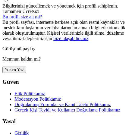
Bilgilerinizi güncellemek ve yönetmek için profili sahiplenin.
Tamamen Ücretsiz!
Bu profil size ait mi?
Bu profil sayfası, internette herkese açık olan resmi kaynaklar ve
meslek kuruluşlarının veritabanlarından alınan bilgilerle otomatik
olarak oluşturulmuştur. Kişisel verilerinizle ilgili silme, düzeltme
veya itiraz talepleriniz için
bize ulaşabilirsiniz
.
Görüşünü paylaş
Memnun kaldın mı?
Yorum Yaz
Güven
Etik Politikamız
Moderasyon Politikamız
Doğrulanmış Yorumlar ve Kanıt Talebi Politikamız
Gerçek Kişi Teyidi ve Kullanıcı Doğrulama Politikamız
Yasal
Gizlilik