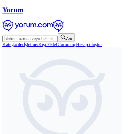
Yorum
Ara
Kategoriler
İşletme/Kişi Ekle
Oturum aç
Hesap oluştur