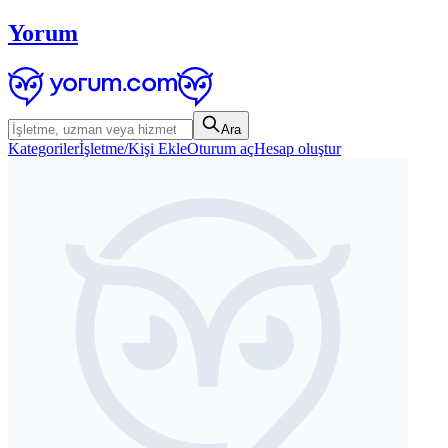
Yorum
Ara
Kategoriler
İşletme/Kişi Ekle
Oturum aç
Hesap oluştur