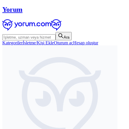
Yorum
Ara
Kategoriler
İşletme/Kişi Ekle
Oturum aç
Hesap oluştur