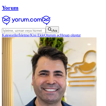
Yorum
Ara
Kategoriler
İşletme/Kişi Ekle
Oturum aç
Hesap oluştur