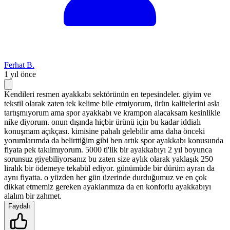
Ferhat B.
1 yıl önce
Kendileri resmen ayakkabı sektörünün en tepesindeler. giyim ve
tekstil olarak zaten tek kelime bile etmiyorum, ürün kalitelerini asla
tartışmıyorum ama spor ayakkabı ve krampon alacaksam kesinlikle
nike diyorum. onun dışında hiçbir ürünü için bu kadar iddialı
konuşmam açıkçası. kimisine pahalı gelebilir ama daha önceki
yorumlarımda da belirttiğim gibi ben artık spor ayakkabı konusunda
fiyata pek takılmıyorum. 5000 tl'lik bir ayakkabıyı 2 yıl boyunca
sorunsuz giyebiliyorsanız bu zaten size aylık olarak yaklaşık 250
liralık bir ödemeye tekabül ediyor. günümüde bir dürüm ayran da
aynı fiyatta. o yüzden her gün üzerinde durduğumuz ve en çok
dikkat etmemiz gereken ayaklarımıza da en konforlu ayakkabıyı
alalım bir zahmet.
Faydalı