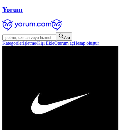
Yorum
Ara
Kategoriler
İşletme/Kişi Ekle
Oturum aç
Hesap oluştur