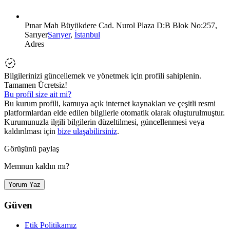
Pınar Mah Büyükdere Cad. Nurol Plaza D:B Blok No:257,
Sarıyer
Sarıyer
,
İstanbul
Adres
Bilgilerinizi güncellemek ve yönetmek için profili sahiplenin.
Tamamen Ücretsiz!
Bu profil size ait mi?
Bu kurum profili, kamuya açık internet kaynakları ve çeşitli resmi
platformlardan elde edilen bilgilerle otomatik olarak oluşturulmuştur.
Kurumunuzla ilgili bilgilerin düzeltilmesi, güncellenmesi veya
kaldırılması için
bize ulaşabilirsiniz
.
Görüşünü paylaş
Memnun kaldın mı?
Yorum Yaz
Güven
Etik Politikamız