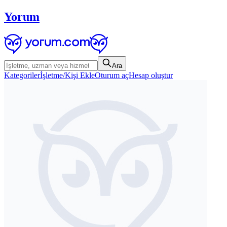
Yorum
Ara
Kategoriler
İşletme/Kişi Ekle
Oturum aç
Hesap oluştur