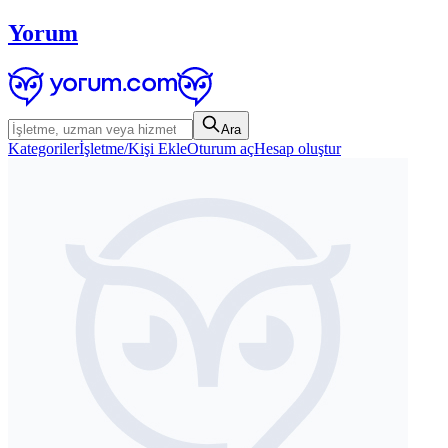
Yorum
Ara
Kategoriler
İşletme/Kişi Ekle
Oturum aç
Hesap oluştur