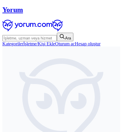
Yorum
Ara
Kategoriler
İşletme/Kişi Ekle
Oturum aç
Hesap oluştur