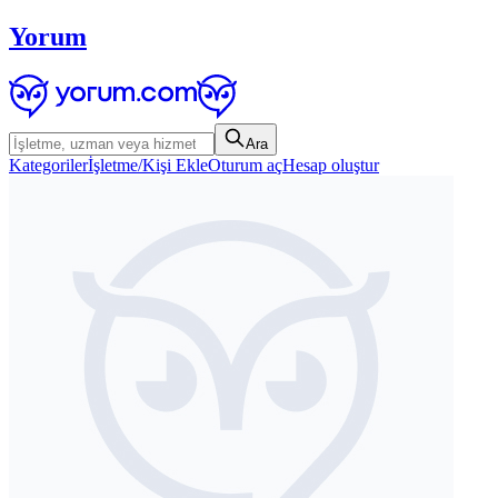
Yorum
Ara
Kategoriler
İşletme/Kişi Ekle
Oturum aç
Hesap oluştur