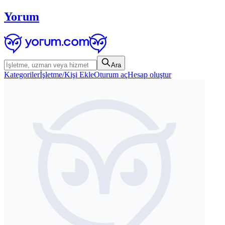
Yorum
Ara
Kategoriler
İşletme/Kişi Ekle
Oturum aç
Hesap oluştur