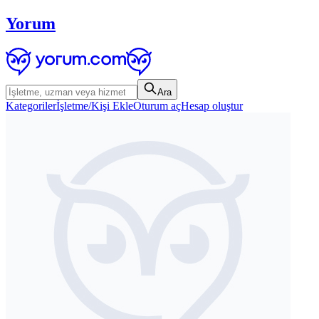
Yorum
Ara
Kategoriler
İşletme/Kişi Ekle
Oturum aç
Hesap oluştur